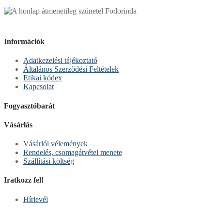
Információk
Adatkezelési tájékoztató
Általános Szerződési Feltételek
Etikai kódex
Kapcsolat
Fogyasztóbarát
Vásárlás
Vásárlói vélemények
Rendelés, csomagátvétel menete
Szállítási költség
Iratkozz fel!
Hírlevél