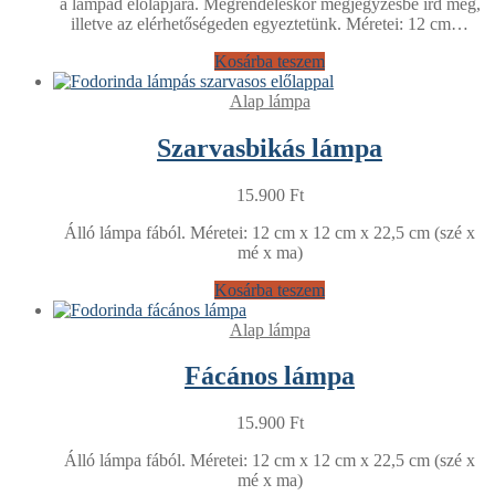
a lámpád előlapjára. Megrendeléskor megjegyzésbe írd meg,
illetve az elérhetőségeden egyeztetünk. Méretei: 12 cm…
Kosárba teszem
Alap lámpa
Szarvasbikás lámpa
15.900
Ft
Álló lámpa fából. Méretei: 12 cm x 12 cm x 22,5 cm (szé x
mé x ma)
Kosárba teszem
Alap lámpa
Fácános lámpa
15.900
Ft
Álló lámpa fából. Méretei: 12 cm x 12 cm x 22,5 cm (szé x
mé x ma)