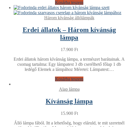
Kosárba teszem
Három kívánság állólámpák
Erdei állatok – Három kívánság
lámpa
17.900
Ft
Erdei állatok három kívánság lámpa, a természet barátainak. A
csomag tartalma: Egy lámpatest 3 db cserélhető főlap 1 db
ledégő Elemek a lámpához Méretei: Lámpatest:…
Kosárba teszem
Alap lámpa
Kívánság lámpa
15.900
Ft
Álló lámpa fából. Itt a lehetőség, hogy eláruld, te mit szeretnél