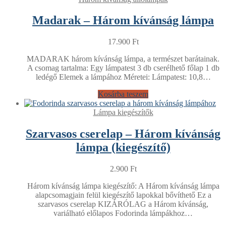
Madarak – Három kívánság lámpa
17.900
Ft
MADARAK három kívánság lámpa, a természet barátainak.
A csomag tartalma: Egy lámpatest 3 db cserélhető főlap 1 db
ledégő Elemek a lámpához Méretei: Lámpatest: 10,8…
Kosárba teszem
Lámpa kiegészítők
Szarvasos cserelap – Három kívánság
lámpa (kiegészítő)
2.900
Ft
Három kívánság lámpa kiegészítő: A Három kívánság lámpa
alapcsomagjain felül kiegészítő lapokkal bővíthető Ez a
szarvasos cserelap KIZÁRÓLAG a Három kívánság,
variálható előlapos Fodorinda lámpákhoz…