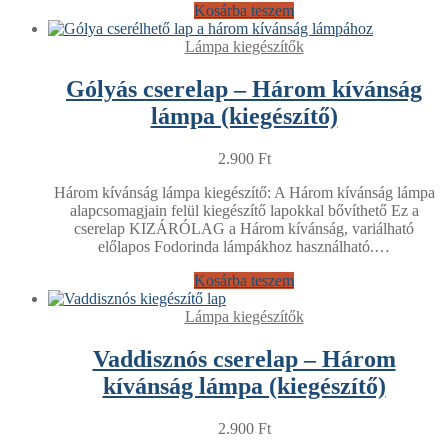
Kosárba teszem
Lámpa kiegészítők
Gólyás cserelap – Három kívánság
lámpa (kiegészítő)
2.900
Ft
Három kívánság lámpa kiegészítő: A Három kívánság lámpa
alapcsomagjain felül kiegészítő lapokkal bővíthető Ez a
cserelap KIZÁRÓLAG a Három kívánság, variálható
előlapos Fodorinda lámpákhoz használható.…
Kosárba teszem
Lámpa kiegészítők
Vaddisznós cserelap – Három
kívánság lámpa (kiegészítő)
2.900
Ft