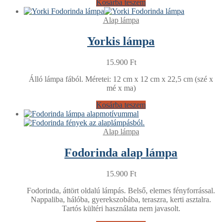
Kosárba teszem
Alap lámpa
Yorkis lámpa
15.900
Ft
Álló lámpa fából. Méretei: 12 cm x 12 cm x 22,5 cm (szé x
mé x ma)
Kosárba teszem
Alap lámpa
Fodorinda alap lámpa
15.900
Ft
Fodorinda, áttört oldalú lámpás. Belső, elemes fényforrással.
Nappaliba, hálóba, gyerekszobába, teraszra, kerti asztalra.
Tartós kültéri használata nem javasolt.