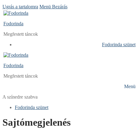
Ugrás a tartalomra
Menü
Bezárás
Fodorinda
Megfestett táncok
Fodorinda szünet
Fodorinda
Megfestett táncok
Menü
A színedre szabva
Fodorinda szünet
Sajtómegjelenés