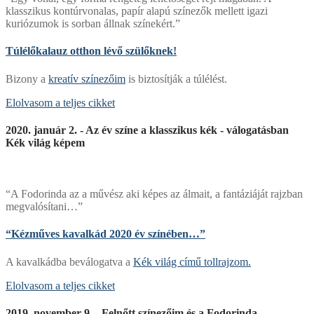
klasszikus kontúrvonalas, papír alapú színezők mellett igazi
kuriózumok is sorban állnak színekért.”
Túlélőkalauz otthon lévő szülőknek!
Bizony a
kreatív színezőim
is biztosítják a túlélést.
Elolvasom a teljes cikket
2020. január 2. - Az év színe a klasszikus kék - válogatásban
Kék világ képem
“A Fodorinda az a művész aki képes az álmait, a fantáziáját rajzban
megvalósítani…”
“Kézműves kavalkád 2020 év színében…”
A kavalkádba beválogatva a
Kék világ című tollrajzom.
Elolvasom a teljes cikket
2019. november 9. - Felnőtt színezőim és a Fodorinda