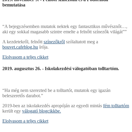
bemutatása
“A bejegyzésemben mutatok nektek egy fantasztikus művésznőt…,
aki egy sokkal magasabb szintre emelte a felnőtt színezők világát””
A kezdetekről, felnőtt
színezőkről
szólaltatott meg a
bouvet.cafeblog.hu
írója.
Elolvasom a teljes cikket
2019. augusztus 26. - Iskolakezdési válogatóban tolltartóm.
“Ha még nem szerezted be a tolltartót, mutatok egy igazán
beleszeretős darabot.”
2019-ben az iskolakezdés apropóján az egyedi mintás
fém tolltartóm
került egy
válogató blogcikkbe.
Elolvasom a teljes cikket