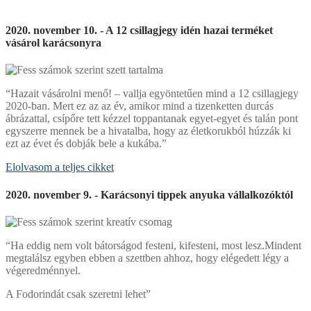
2020. november 10. - A 12 csillagjegy idén hazai terméket
vásárol karácsonyra
“Hazait vásárolni menő! – vallja egyöntetűen mind a 12 csillagjegy
2020-ban. Mert ez az az év, amikor mind a tizenketten durcás
ábrázattal, csípőre tett kézzel toppantanak egyet-egyet és talán pont
egyszerre mennek be a hivatalba, hogy az életkorukból húzzák ki
ezt az évet és dobják bele a kukába.”
Elolvasom a teljes cikket
2020. november 9. - Karácsonyi tippek anyuka vállalkozóktól
“Ha eddig nem volt bátorságod festeni, kifesteni, most lesz.Mindent
megtalálsz egyben ebben a szettben ahhoz, hogy elégedett légy a
végeredménnyel.
A Fodorindát csak szeretni lehet”