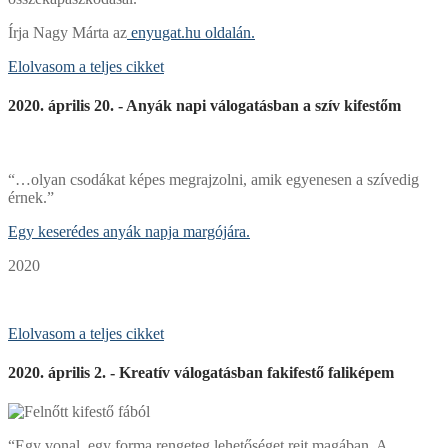
Írja Nagy Márta az
enyugat.hu oldalán.
Elolvasom a teljes cikket
2020. április 20. - Anyák napi válogatásban a szív kifestőm
“…olyan csodákat képes megrajzolni, amik egyenesen a szívedig
érnek.”
Egy keserédes anyák napja margójára.
2020
Elolvasom a teljes cikket
2020. április 2. - Kreatív válogatásban fakifestő faliképem
“Egy vonal, egy forma rengeteg lehetőséget rejt magában. A