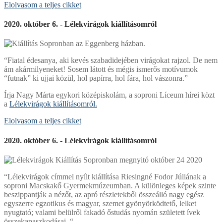
Elolvasom a teljes cikket
2020. október 6. - Lélekvirágok kiállításomról
“Fiatal édesanya, aki kevés szabadidejében virágokat rajzol. De nem
ám akármilyeneket! Sosem látott és mégis ismerős motívumok
“futnak” ki ujjai közül, hol papírra, hol fára, hol vászonra.”
Írja Nagy Márta egykori középiskolám, a soproni Líceum hírei közt
a
Lélekvirágok kiállításomról.
Elolvasom a teljes cikket
2020. október 6. - Lélekvirágok kiállításomról
“Lélekvirágok címmel nyílt kiállítása Riesingné Fodor Júliának a
soproni Macskakő Gyermekmúzeumban. A különleges képek szinte
beszippantják a nézőt, az apró részletekből összeálló nagy egész
egyszerre egzotikus és magyar, szemet gyönyörködtető, lelket
nyugtató; valami belülről fakadó őstudás nyomán született ívek
összekapaszkodásai. “