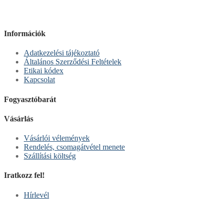
Információk
Adatkezelési tájékoztató
Általános Szerződési Feltételek
Etikai kódex
Kapcsolat
Fogyasztóbarát
Vásárlás
Vásárlói vélemények
Rendelés, csomagátvétel menete
Szállítási költség
Iratkozz fel!
Hírlevél