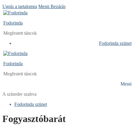
Ugrás a tartalomra
Menü
Bezárás
Fodorinda
Megfestett táncok
Fodorinda szünet
Fodorinda
Megfestett táncok
Menü
A színedre szabva
Fodorinda szünet
Fogyasztóbarát