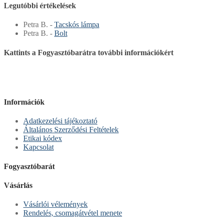
Legutóbbi értékelések
Petra B.
-
Tacskós lámpa
Petra B.
-
Bolt
Kattints a Fogyasztóbarátra további információkért
Információk
Adatkezelési tájékoztató
Általános Szerződési Feltételek
Etikai kódex
Kapcsolat
Fogyasztóbarát
Vásárlás
Vásárlói vélemények
Rendelés, csomagátvétel menete