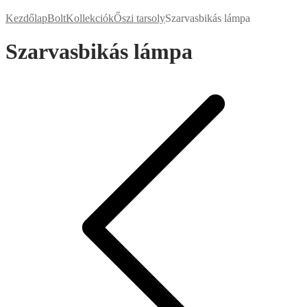
Kezdőlap
Bolt
Kollekciók
Őszi tarsoly
Szarvasbikás lámpa
Szarvasbikás lámpa