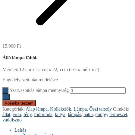
15.900
Ft
Álló lámpa fából.
Méretei: 12 cm x 12 cm x 22,5 cm (szé x mé x ma)
Engedélyezett utánrendelésre
Szarvasbikás lámpa mennyiség
-
+
Kosárba teszem
Kategóriák:
Alap lámpa
,
Kollekciók
,
Lámpa
,
Őszi tarsoly
Címkék:
állat
,
erdo
,
fény
,
fodorinda
,
kutya
,
lámpás
,
natur
,
puppy
,
termeszet
,
vaddiszno
Leírás