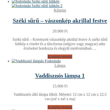
Képeim
Széki sűrű – vászonkép akrillal festve
20.900
Ft
Széki sűrű – Keretezett vászonkép akrillal festve A széki sűrű
falikép a viselet és a táncforma (négyes vagy magyar) adta
érzéseket hordozza és elegyíti motívumában.…
Kosárba teszem
Lámpa
Vaddisznós lámpa 1
15.900
Ft
Vaddisznós álló lámpa fából. Méretei: 12 cm x 12 cm x 22,5
cm (szé x mé x ma)
Kosárba teszem