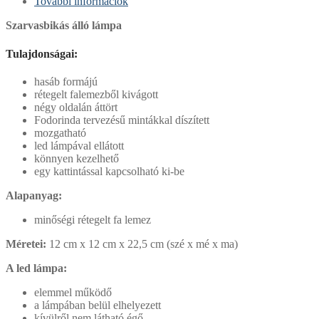
További információk
Szarvasbikás álló lámpa
Tulajdonságai:
hasáb formájú
rétegelt falemezből kivágott
négy oldalán áttört
Fodorinda tervezésű mintákkal díszített
mozgatható
led lámpával ellátott
könnyen kezelhető
egy kattintással kapcsolható ki-be
Alapanyag:
minőségi rétegelt fa lemez
Méretei:
12 cm x 12 cm x 22,5 cm (szé x mé x ma)
A led lámpa:
elemmel működő
a lámpában belül elhelyezett
kívülről nem látható égő