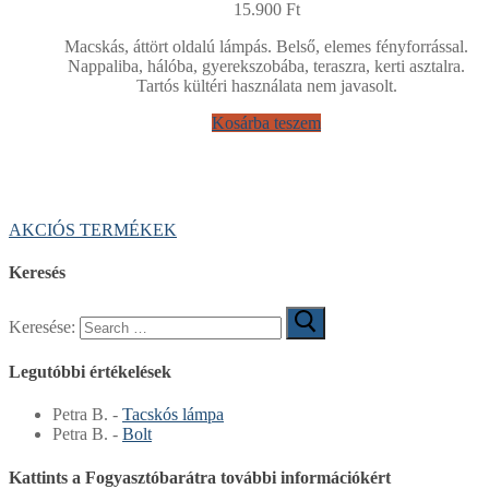
15.900
Ft
Macskás, áttört oldalú lámpás. Belső, elemes fényforrással.
Nappaliba, hálóba, gyerekszobába, teraszra, kerti asztalra.
Tartós kültéri használata nem javasolt.
Kosárba teszem
AKCIÓS TERMÉKEK
Keresés
Keresése:
Legutóbbi értékelések
Petra B.
-
Tacskós lámpa
Petra B.
-
Bolt
Kattints a Fogyasztóbarátra további információkért