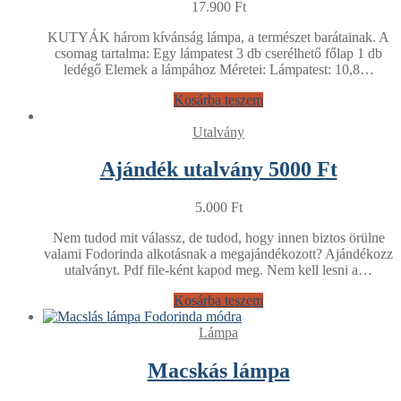
17.900
Ft
KUTYÁK három kívánság lámpa, a természet barátainak. A
csomag tartalma: Egy lámpatest 3 db cserélhető főlap 1 db
ledégő Elemek a lámpához Méretei: Lámpatest: 10,8…
Kosárba teszem
Utalvány
Ajándék utalvány 5000 Ft
5.000
Ft
Nem tudod mit válassz, de tudod, hogy innen biztos örülne
valami Fodorinda alkotásnak a megajándékozott? Ajándékozz
utalványt. Pdf file-ként kapod meg. Nem kell lesni a…
Kosárba teszem
Lámpa
Macskás lámpa