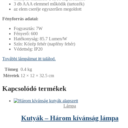
3 db AAA elemmel működik (tartozék)
az elem cseréje egyszerűen megoldott
Fényforrás adatai:
Fogyasztás: 7W
Fényerő: 600
Hatékonyság: 85.7 Lumen/W
Szín: Közép fehér (napfény fehér)
Védettség: IP20
További lámpáimat itt találod.
Tömeg
0.4 kg
Méretek
12 × 12 × 32.5 cm
Kapcsolódó termékek
Lámpa
Kutyák – Három kívánság lámpa