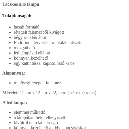
Tacskós álló lámpa
Tulajdonságai:
hasáb formájú
rétegelt falemezből kivágott
négy oldalán áttört
Fodorinda tervezésű mintákkal díszített
mozgatható
led lámpával ellátott
könnyen kezelhető
egy kattintással kapcsolható ki-be
Alapanyag:
minőségi rétegelt fa lemez
Méretei:
12 cm x 12 cm x 22,5 cm (szé x mé x ma)
A led lámpa:
elemmel működő
a lámpában belül elhelyezett
kívülről nem látható égő
könnyen kezelhető a ki/be kapcsoláskor