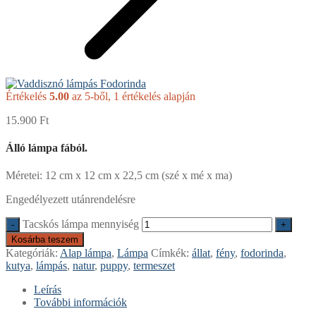
Értékelés
5.00
az 5-ből,
1
értékelés alapján
15.900
Ft
Álló lámpa fából.
Méretei: 12 cm x 12 cm x 22,5 cm (szé x mé x ma)
Engedélyezett utánrendelésre
Tacskós lámpa mennyiség
-
+
Kosárba teszem
Kategóriák:
Alap lámpa
,
Lámpa
Címkék:
állat
,
fény
,
fodorinda
,
kutya
,
lámpás
,
natur
,
puppy
,
termeszet
Leírás
További információk