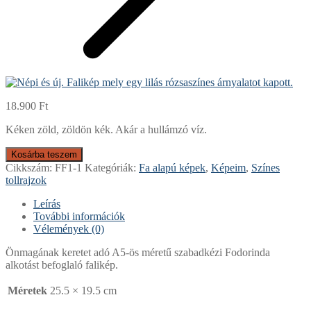
18.900
Ft
Kéken zöld, zöldön kék. Akár a hullámzó víz.
Kosárba teszem
Cikkszám:
FF1-1
Kategóriák:
Fa alapú képek
,
Képeim
,
Színes
tollrajzok
Leírás
További információk
Vélemények (0)
Önmagának keretet adó A5-ös méretű szabadkézi Fodorinda
alkotást befoglaló falikép.
Méretek
25.5 × 19.5 cm