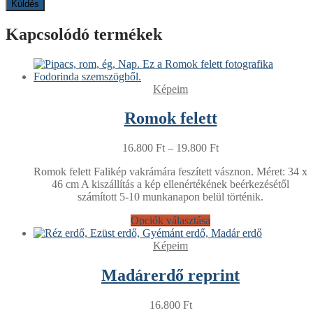
Kapcsolódó termékek
Képeim
Romok felett
16.800
Ft
–
19.800
Ft
Romok felett Falikép vakrámára feszített vásznon. Méret: 34 x
46 cm A kiszállítás a kép ellenértékének beérkezésétől
számított 5-10 munkanapon belül történik.
Opciók választása
Képeim
Madárerdő reprint
16.800
Ft