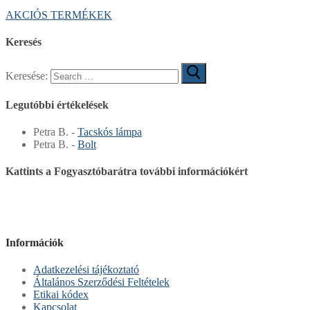
AKCIÓS TERMÉKEK
Keresés
Keresése:
Legutóbbi értékelések
Petra B.
-
Tacskós lámpa
Petra B.
-
Bolt
Kattints a Fogyasztóbarátra további információkért
Információk
Adatkezelési tájékoztató
Általános Szerződési Feltételek
Etikai kódex
Kapcsolat