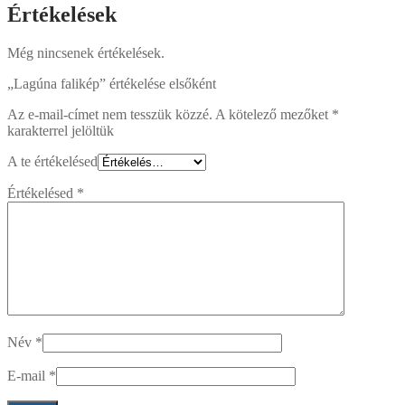
Értékelések
Még nincsenek értékelések.
„Lagúna falikép” értékelése elsőként
Az e-mail-címet nem tesszük közzé.
A kötelező mezőket
*
karakterrel jelöltük
A te értékelésed
Értékelésed
*
Név
*
E-mail
*