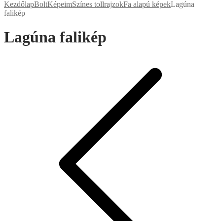
Kezdőlap
Bolt
Képeim
Színes tollrajzok
Fa alapú képek
Lagúna
falikép
Lagúna falikép